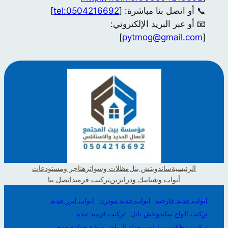
📞 أو اتصل بنا مباشرة: [
tel:0504216692
]
📧 أو عبر البريد الإلكتروني:
]
pytmog@gmail.com
[
الرئيسية
ساندويتش بنل
مظلات وسواتر
هناجر ومستودعات
أبواب وشبابيك ودرابزين
تركيب قرميد
اتصل بنا
ابواب حديد خارجية
ابواب حديد مودرن
ابواب ليزر حديد
تركيب الواح ساندويتش بانل
تركيب قرميد جدة
تركيب مظلات سيارات
حداد الرياض ورشة حدادة جدة