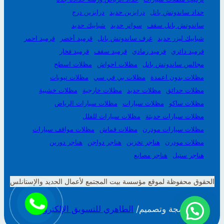
حداد ساندوتش بانل
درابزين حديد
درابزين درج
ساندوتش بانل سقف
سواتر حديد
شبابيك حديد
شبابيك ليزر حديد
غرف ساندوتش بانل
قرميد أخضر
قرميد احمر
قرميد دائري
قرميد رمادي
قرميد سقف
قرميد فخار
مجالس ساندوتش بانل
مظلات احواش
مظلات اسطح
مظلات بدون اعمدة
مظلات بي في سي
مظلات تيوبات
مظلات حدائق
مظلات حديد
مظلات خارجية
مظلات خشبية
مظلات ساكو
مظلات سيارات
مظلات سيارات الرياض
مظلات سيارات حديثة
مظلات سيارات للفلل
مظلات سيارات مودرن
مظلات قماش
مظلات مواقف سيارات
مظلات مودرن
هناجر تخزين
هناجر دواجن
هناجر دورين
هناجر ستيل
هناجر مصانع
الحقوق محفوظة لموقع مؤسسة بيت المجتمع لأعمال الحديد والإستانلس
برمجة وتصميم/
الطاهري للتسويق الإلكتروني