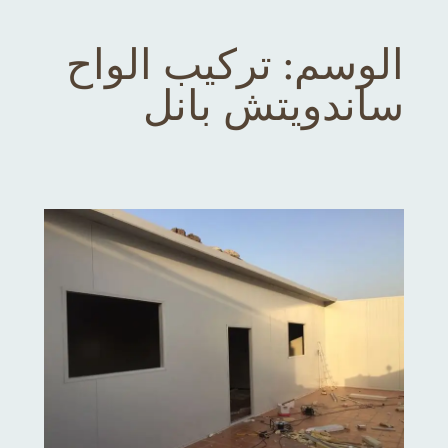
الوسم:
تركيب الواح
ساندويتش بانل