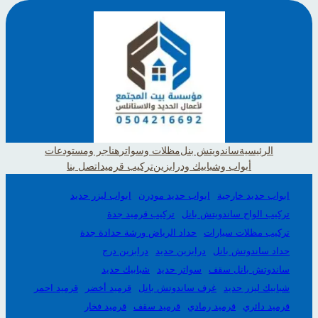
الرئيسية
ساندويتش بنل
مظلات وسواتر
هناجر ومستودعات
أبواب وشبابيك ودرابزين
تركيب قرميد
اتصل بنا
ابواب حديد خارجية
ابواب حديد مودرن
ابواب ليزر حديد
تركيب الواح ساندويتش بانل
تركيب قرميد جدة
تركيب مظلات سيارات
حداد الرياض ورشة حدادة جدة
حداد ساندوتش بانل
درابزين حديد
درابزين درج
ساندوتش بانل سقف
سواتر حديد
شبابيك حديد
شبابيك ليزر حديد
غرف ساندوتش بانل
قرميد أخضر
قرميد احمر
قرميد دائري
قرميد رمادي
قرميد سقف
قرميد فخار