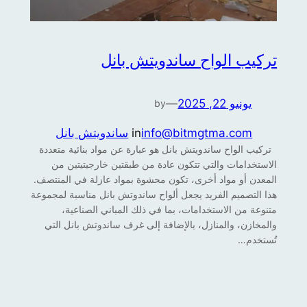
تركيب الواح ساندويتش بانل
يونيو 22, 2025
—
by
info@bitmgtma.com
in
ساندويتش بانل
تركيب الواح ساندويتش بانل هو عبارة عن مواد بنائية متعددة
الاستخدامات والتي تتكون عادة من طبقتين خارجيتيتين من
المعدن أو مواد أخرى، تكون محشوة بمواد عازلة في المنتصف.
هذا التصميم الفريد يجعل ألواح ساندوتش بانل مناسبة لمجموعة
متنوعة من الاستخدامات، بما في ذلك المباني الصناعية،
والمخازن، والمنازل، بالإضافة إلى غرف ساندوتش بانل التي
تُستخدم…