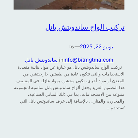
تركيب الواح ساندويتش بانل
يونيو 22, 2025
—
by
info@bitmgtma.com
in
ساندويتش بانل
تركيب الواح ساندويتش بانل هو عبارة عن مواد بنائية متعددة
الاستخدامات والتي تتكون عادة من طبقتين خارجيتيتين من
المعدن أو مواد أخرى، تكون محشوة بمواد عازلة في المنتصف.
هذا التصميم الفريد يجعل ألواح ساندوتش بانل مناسبة لمجموعة
متنوعة من الاستخدامات، بما في ذلك المباني الصناعية،
والمخازن، والمنازل، بالإضافة إلى غرف ساندوتش بانل التي
تُستخدم…