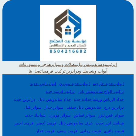
الرئيسية
ساندويتش بنل
مظلات وسواتر
هناجر ومستودعات
أبواب وشبابيك ودرابزين
تركيب قرميد
اتصل بنا
ابواب حديد خارجية
ابواب حديد مودرن
ابواب ليزر حديد
تركيب الواح ساندويتش بانل
تركيب قرميد جدة
حداد الرياض ورشة حدادة جدة
حداد ساندوتش بانل
درابزين حديد
درابزين درج
ساندوتش بانل سقف
سواتر جدار
سواتر فلل
سواتر قص ليزر
سواتر قماش
سواتر مودرن
شبابيك حديد
شبابيك ليزر حديد
غرف ساندوتش بانل
قرميد أخضر
قرميد احمر
قرميد دائري
قرميد رمادي
قرميد سقف
قرميد فخار