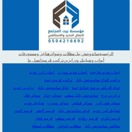
الرئيسية
ساندويتش بنل
مظلات وسواتر
هناجر ومستودعات
أبواب وشبابيك ودرابزين
تركيب قرميد
اتصل بنا
ابواب حديد خارجية
ابواب حديد مودرن
ابواب ليزر حديد
تركيب الواح ساندويتش بانل
تركيب قرميد جدة
حداد الرياض ورشة حدادة جدة
حداد ساندوتش بانل
درابزين حديد
درابزين درج
ساندوتش بانل سقف
سواتر جدار
سواتر فلل
سواتر قص ليزر
سواتر قماش
سواتر مودرن
شبابيك حديد
شبابيك ليزر حديد
غرف ساندوتش بانل
قرميد أخضر
قرميد احمر
قرميد دائري
قرميد رمادي
قرميد سقف
قرميد فخار
مجالس ساندوتش بانل
مظلات احواش
مظلات اسطح