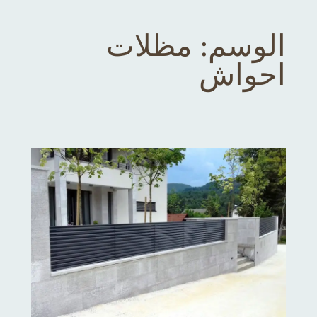
الوسم:
مظلات
احواش